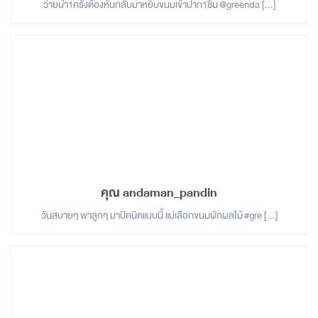
ว่ายน้ำ1ครั้งต้องหันกลับมาหยิบขนมเข้าปาก1ชิ้น​ @greenda […]
คุณ andaman_pandin
วันสบายๆ พาลูกๆ มาปิคนิคแบบนี้ แม่เลือกขนมผักผลไม้ #gre […]