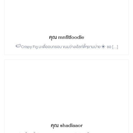
คุณ mnfitfoodie
🍉Crispy Fig มะเดื่ออบกรอบ ขนมว่างเฮ้ลท์ตี้ๆยามบ่าย☀️ ชอ […]
คุณ shadiaaor